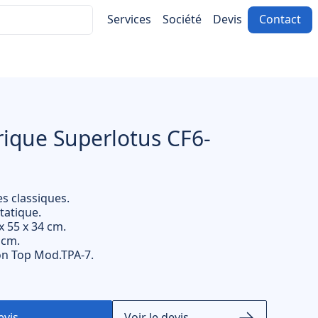
Services
Société
Devis
Contact
0
produits dans le d
rique Superlotus CF6-
s classiques.
tatique.
x 55 x 34 cm.
3 cm.
ion Top Mod.TPA-7.
Voir le devis