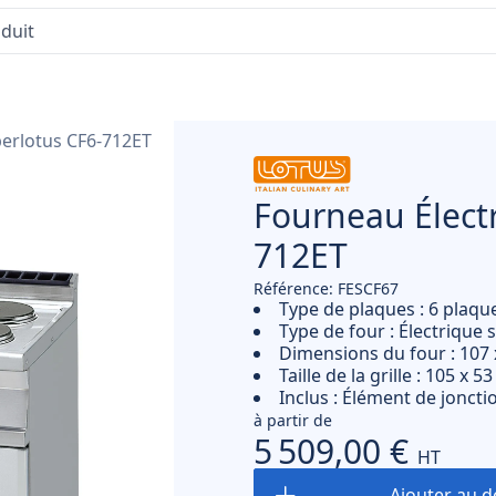
perlotus CF6-712ET
Fourneau Élect
LOTUS
712ET
Référence: FESCF67
Type de plaques : 6 plaque
Type de four : Électrique s
Dimensions du four : 107 
Taille de la grille : 105 x 5
Inclus : Élément de jonct
à partir de
5 509,00 €
HT