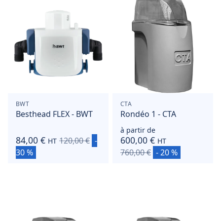
BWT
CTA
Besthead FLEX - BWT
Rondéo 1 - CTA
à partir de
84,00 €
600,00 €
120,00 €
-
HT
HT
30 %
760,00 €
- 20 %