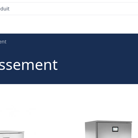
ent
dissement