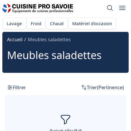
Lavage
Froid
Chaud
Matériel d'occasion
Accueil
/
Meubles saladettes
Meubles saladettes
Filtrer
Trier
(Pertinence)
Filtrer
Aucun résultat